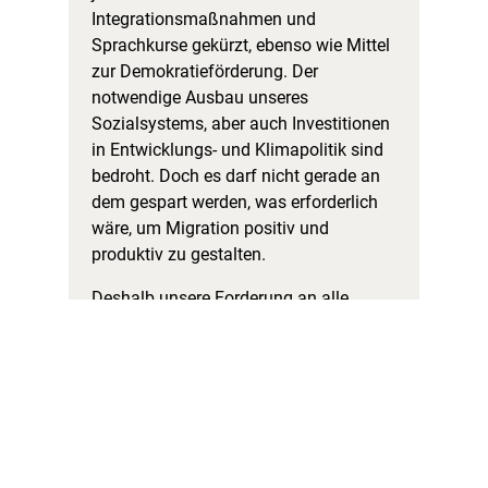
Integrationsmaßnahmen und
Sprachkurse gekürzt, ebenso wie Mittel
zur Demokratieförderung. Der
notwendige Ausbau unseres
Sozialsystems, aber auch Investitionen
in Entwicklungs- und Klimapolitik sind
bedroht. Doch es darf nicht gerade an
dem gespart werden, was erforderlich
wäre, um Migration positiv und
produktiv zu gestalten.
Deshalb unsere Forderung an alle
wahlkämpfenden Parteien:
Kein Wahlkampf auf dem Rücken
von Migrantinnen und Migranten
Mehr Engagement in der Integrations-
und Sozialpolitik
Keine Stärkung von Rechtspopulisten